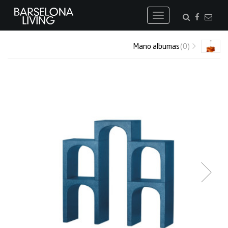
Toggle
navigation
Mano albumas
(0)