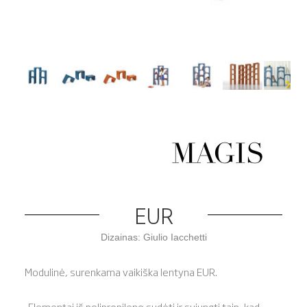
EUR
Dizainas: Giulio Iacchetti
Modulinė, surenkama vaikiška lentyna EUR.
„Elementai iš polipropileno sudėti ir sujungti taip, kad