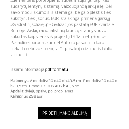
sudarytų lentynų sistemą, vaizduojančią arkų eilę. Dėl
savo moduliškumo ši sistema gali be galo plėstis tiek
aukštyn, tiek į šonus. EUR išraiškingai primena garsųjį
„Kvadratinį Koliziejų“ - Civilizacijos pastatą EUR kvartale
Romoje. Aiškių racionalistinių bruožų statinys buvo
sukurtas kaip vienas iš projektų 1942 metų Romos
Pasaulinei parodai, kuri dėl Antrojo pasaulinio karo
niekada nebuvo surengta. “ - pasakoja dizaineris Giulio
Iacchetti.
Išsami informacija
pdf formatu
Matmenys:
A modulis: 30 x 40 x h 43,5 cm | B modulis: 30 x 40 x
h 23,5 cm | C modulis: 30 x 40 x h 43,5 cm
Apdaila:
dviejų spalvų polipropilenas
Kaina:
nuo 298 Eur
PRIDĖTI Į MANO ALBUMĄ