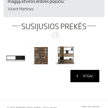
magiją atviros erdvės pojūčiu."
Vicent Martinez
SUSIJUSIOS PREKĖS
(3)
ATGAL
© 2015 BARSELONA LIVING. Visos teisės