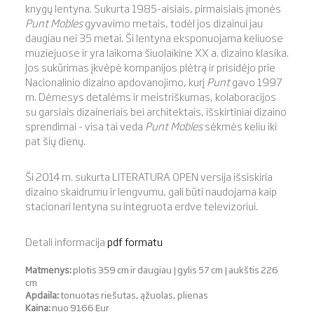
knygų lentyna. Sukurta 1985-aisiais, pirmaisiais įmonės
Punt Mobles
gyvavimo metais, todėl jos dizainui jau
daugiau nei 35 metai. Ši lentyna eksponuojama keliuose
muziejuose ir yra laikoma šiuolaikine XX a. dizaino klasika.
Jos sukūrimas įkvėpė kompanijos plėtrą ir prisidėjo prie
Nacionalinio dizaino apdovanojimo, kurį
Punt
gavo 1997
m. Dėmesys detalėms ir meistriškumas, kolaboracijos
su garsiais dizaineriais bei architektais, išskirtiniai dizaino
sprendimai - visa tai veda
Punt Mobles
sėkmės keliu iki
pat šių dienų.
Ši 2014 m. sukurta LITERATURA OPEN versija išsiskiria
dizaino skaidrumu ir lengvumu, gali būti naudojama kaip
stacionari lentyna su integruota erdve televizoriui.
Detali informacija
pdf formatu
Matmenys:
plotis 359 cm ir daugiau | gylis 57 cm | aukštis 226
cm
Apdaila:
tonuotas riešutas, ąžuolas, plienas
Kaina:
nuo 9166 Eur