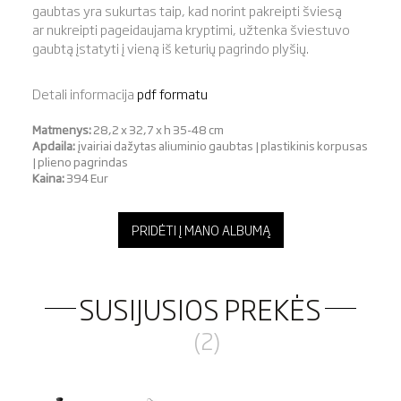
gaubtas yra sukurtas taip, kad norint pakreipti šviesą
ar nukreipti pageidaujama kryptimi, užtenka šviestuvo
gaubtą įstatyti į vieną iš keturių pagrindo plyšių.
Detali informacija
pdf formatu
Matmenys:
28,2 x 32,7 x h 35-48 cm
Apdaila:
įvairiai dažytas aliuminio gaubtas | plastikinis korpusas
| plieno pagrindas
Kaina:
394 Eur
PRIDĖTI Į MANO ALBUMĄ
SUSIJUSIOS PREKĖS
(2)