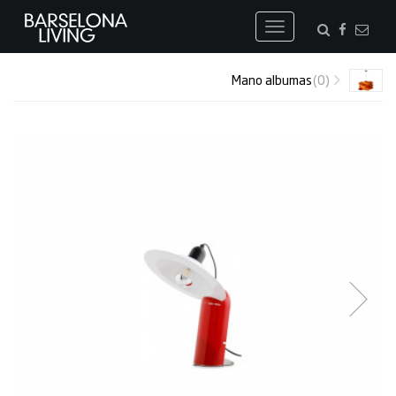
Toggle
navigation
Mano albumas
(0)