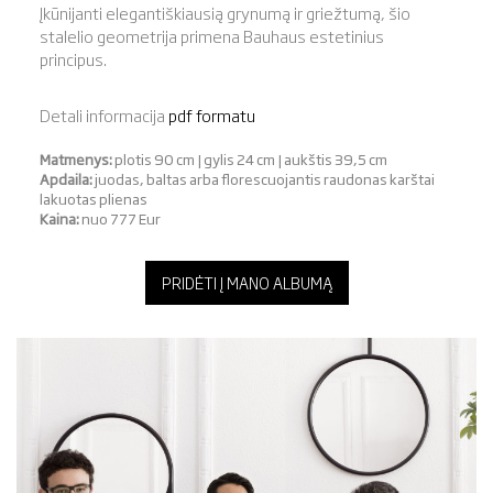
Įkūnijanti elegantiškiausią grynumą ir griežtumą, šio
stalelio geometrija primena Bauhaus estetinius
principus.
Detali informacija
pdf formatu
Matmenys:
plotis 90 cm | gylis 24 cm | aukštis 39,5 cm
Apdaila:
juodas, baltas arba florescuojantis raudonas karštai
lakuotas plienas
Kaina:
nuo 777 Eur
PRIDĖTI Į MANO ALBUMĄ