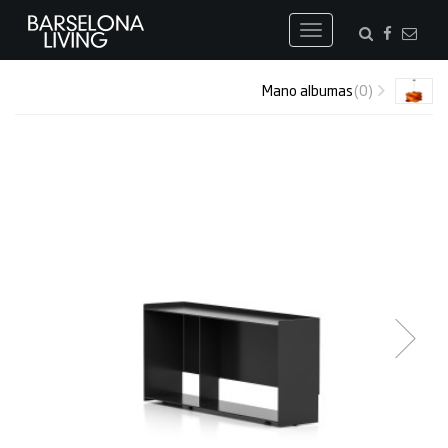
Toggle
navigation
Mano albumas
(0)